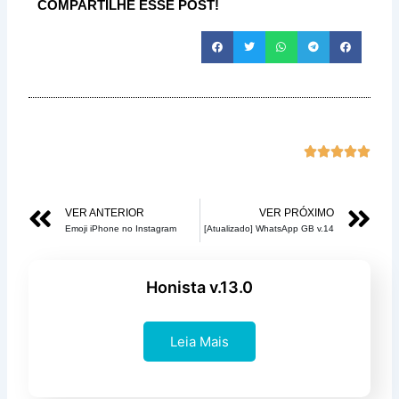
COMPARTILHE ESSE POST!
Class





com
5
Anterior
Pr
VER ANTERIOR
VER PRÓXIMO
de
Emoji iPhone no Instagram
[Atualizado] WhatsApp GB v.14
5
Honista v.13.0
Leia Mais