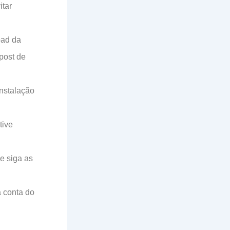
itar
oad da
post de
nstalação
tive
e siga as
a conta do