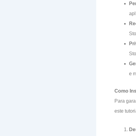
Per
apl
Re
Sto
Pr
Sto
Ge
e m
Como Inst
Para gara
este tutori
De