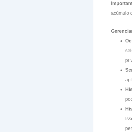
Importan
acúmulo d
Gerencia
Oc
sel
pri
Se
apl
Hi
pod
His
Iss
per