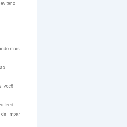
evitar o
e
tindo mais
 ao
s, você
u feed.
 de limpar