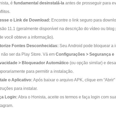
ista, é
fundamental desinstalá-la
antes de prosseguir para ev
flitos.
esse o Link de Download:
Encontre o link seguro para downl
são 11.1 (geralmente disponível na descrição do vídeo ou blog 
e você obteve a informação).
torize Fontes Desconhecidas:
Seu Android pode bloquear a i
 não ser da Play Store. Vá em
Configurações > Segurança e
ivacidade > Bloqueador Automático
(ou opção similar) e desa
porariamente para permitir a instalação.
tale o Aplicativo:
Após baixar o arquivo APK, clique em “Abrir” 
truções para instalar.
ça Login:
Abra o Honista, aceite os termos e faça login com su
tagram.