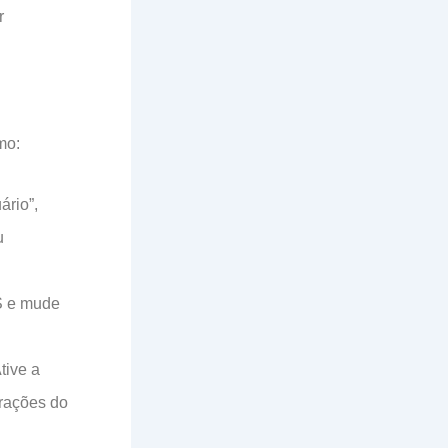
r
mo:
ário”,
u
S e mude
tive a
urações do