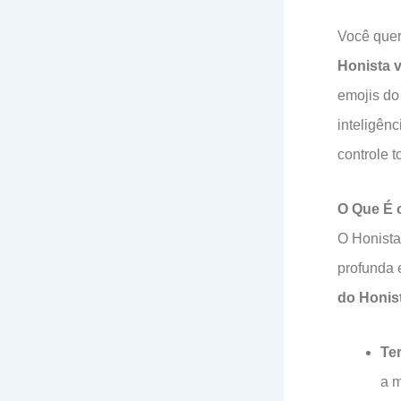
Você quer
Honista v
emojis do
inteligênc
controle t
O Que É 
O Honista
profunda 
do Honis
Te
a m