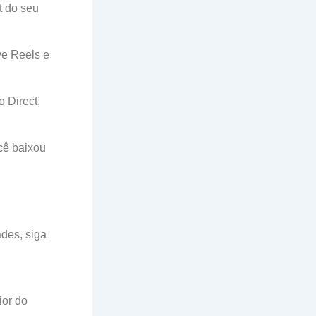
t do seu
ve Reels e
 Direct,
cê baixou
ades, siga
ior do