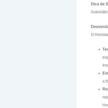
Dica de 
Automátic
Desvenda
O Honista
Te
exp
Ins
Est
a f
Re
rep
Hon