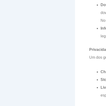
Do
dow
No 
In
leg
Privacid
Um dos gr
Ch
St
Li
es