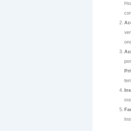
Hon
con
Ac
ver
ond
Au
por
Pr
tem
Ins
ins
Fa
Ins