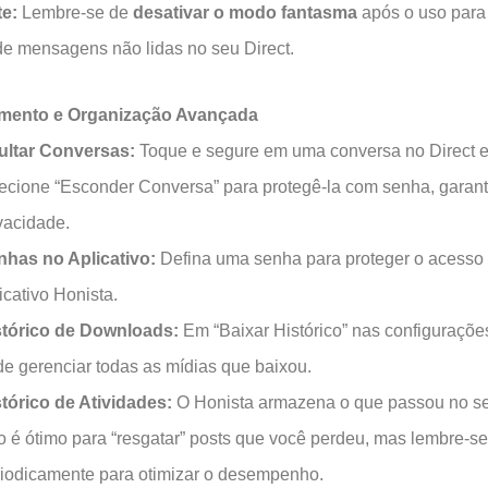
te:
Lembre-se de
desativar o modo fantasma
após o uso para 
e mensagens não lidas no seu Direct.
mento e Organização Avançada
ultar Conversas:
Toque e segure em uma conversa no Direct 
ecione “Esconder Conversa” para protegê-la com senha, garan
vacidade.
nhas no Aplicativo:
Defina uma senha para proteger o acesso
icativo Honista.
stórico de Downloads:
Em “Baixar Histórico” nas configuraçõe
e gerenciar todas as mídias que baixou.
tórico de Atividades:
O Honista armazena o que passou no se
o é ótimo para “resgatar” posts que você perdeu, mas lembre-se
iodicamente para otimizar o desempenho.