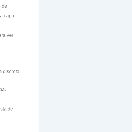
e de
a capa.
ara ver
 discreta:
ba.
sta de