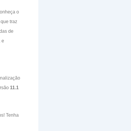
Conheça o
 que traz
adas de
 e
onalização
ersão
11.1
os! Tenha