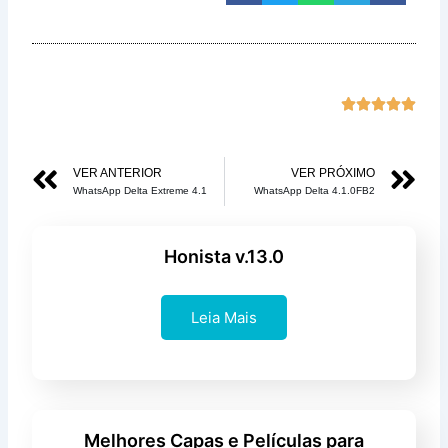
Class





com
5
Anterior
Pr
VER ANTERIOR
VER PRÓXIMO
de
WhatsApp Delta Extreme 4.1
WhatsApp Delta 4.1.0FB2
5
Honista v.13.0
Leia Mais
Melhores Capas e Películas para