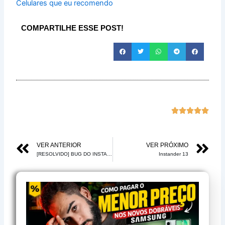
Celulares que eu recomendo
COMPARTILHE ESSE POST!
Class





com
5
Anterior
Pr
VER ANTERIOR
VER PRÓXIMO
de
[RESOLVIDO] BUG DO INSTAGRAM STORIES EM SEQUÊNCIA – ERRO NA PUBLICAÇÃO – ANDROID
Instander 13
5