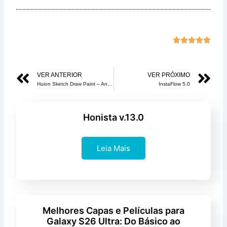
Class





com
5
Anterior
Pr
VER ANTERIOR
VER PRÓXIMO
de
Huion Sketch Draw Paint – Android
InstaFlow 5.0
5
Honista v.13.0
Leia Mais
Melhores Capas e Películas para
Galaxy S26 Ultra: Do Básico ao