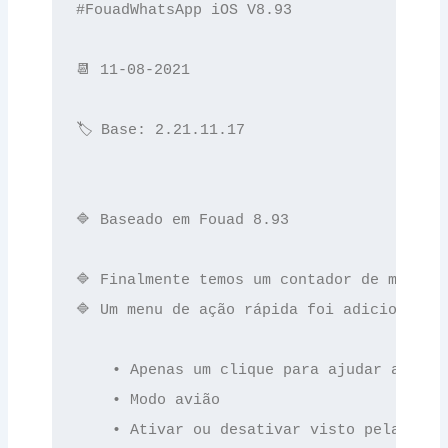
#FouadWhatsApp iOS V8.93

📆 11-08-2021

🏷 Base: 2.21.11.17

🔷 Baseado em Fouad 8.93

🔷 Finalmente temos um contador de mensage
🔷 Um menu de ação rápida foi adicionado. 
    • Apenas um clique para ajudar antes d
    • Modo avião

    • Ativar ou desativar visto pela últim