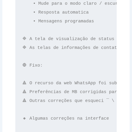
    • Mude para o modo claro / escuro sem
    • Resposta automatica

    • Mensagens programadas

🔷 A tela de visualização de status foi re
🔷 As telas de informações de contato e gr
🛑 Fixo:

🔺 O recurso da web WhatsApp foi substituí
🔺 Preferências de MB corrigidas para Andr
🔺 Outras correções que esqueci ¯ \ _ (ツ)
🔸 Algumas correções na interface
