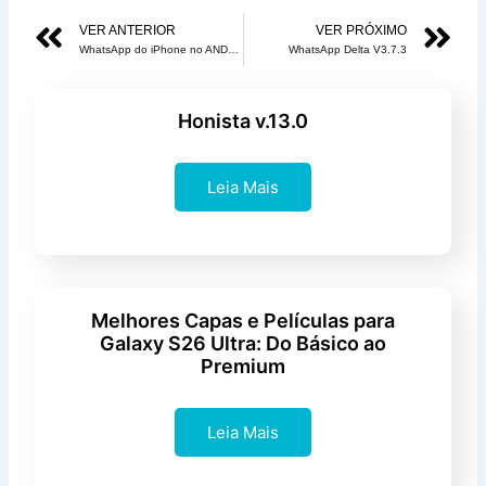
5
Anterior
Pr
VER ANTERIOR
VER PRÓXIMO
de
WhatsApp do iPhone no ANDROID V8.92 Beta 2 – Fouad iOS
WhatsApp Delta V3.7.3
5
Honista v.13.0
Leia Mais
Melhores Capas e Películas para
Galaxy S26 Ultra: Do Básico ao
Premium
Leia Mais