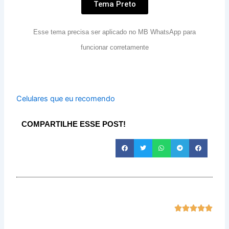
Tema Preto
Esse tema precisa ser aplicado no MB WhatsApp para
funcionar corretamente
Celulares que eu recomendo
COMPARTILHE ESSE POST!
Class





com