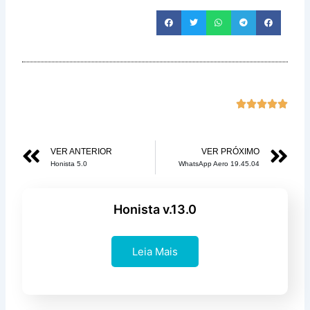
Class





com
5
Anterior
Pr
VER ANTERIOR
VER PRÓXIMO
de
Honista 5.0
WhatsApp Aero 19.45.04
5
Honista v.13.0
Leia Mais