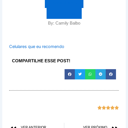
Tema Branco
Tema Preto
By: Camily Balbo
Celulares que eu recomendo
COMPARTILHE ESSE POST!
Class





com
5
VER ANTERIOR
VER PRÓXIMO