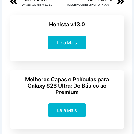
Anterior
Pr
de
WhatsApp GB v.11.10
[CLUBHOUSE] GRUPO PARA CONSEGUIR CONVITES DE GRAÇA!
5
Honista v.13.0
Leia Mais
Melhores Capas e Películas para
Galaxy S26 Ultra: Do Básico ao
Premium
Leia Mais