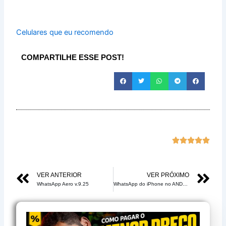
Celulares que eu recomendo
COMPARTILHE ESSE POST!
Class





com
5
Anterior
Pr
VER ANTERIOR
VER PRÓXIMO
de
WhatsApp Aero v.9.25
WhatsApp do iPhone no ANDROID V9.25 Beta 1 – Fix 1 – Fouad iOS
5