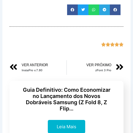
Class





com
5
Anterior
Pr
VER ANTERIOR
VER PRÓXIMO
de
InstaPro v.7.80
zFont 3 Pro
5
Guia Definitivo: Como Economizar
no Lançamento dos Novos
Dobráveis Samsung (Z Fold 8, Z
Flip…
Leia Mais