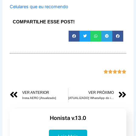
Celulares que eu recomendo
COMPARTILHE ESSE POST!
Class





com
5
Anterior
Pr
VER ANTERIOR
VER PRÓXIMO
de
Insta AERO [Atualizado]
[ATUALIZADO] WhatsApp do iOS 14 no Android [2020]
5
Honista v.13.0