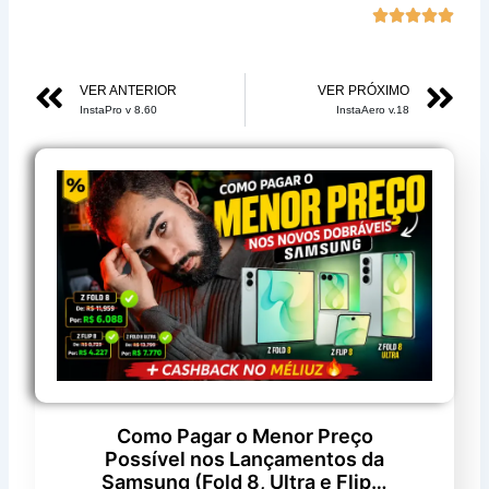
Class





com
5
Anterior
Pr
VER ANTERIOR
VER PRÓXIMO
de
InstaPro v 8.60
InstaAero v.18
5
Como Pagar o Menor Preço
Possível nos Lançamentos da
Samsung (Fold 8, Ultra e Flip…