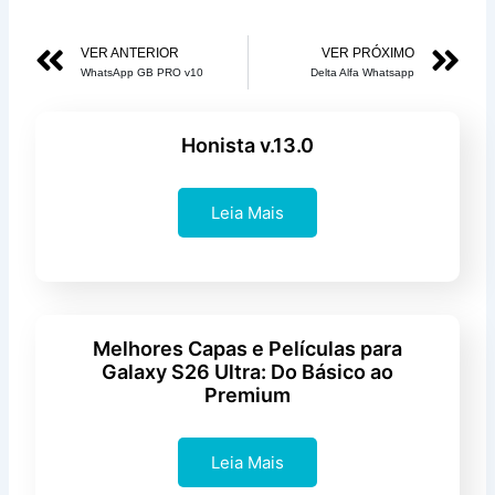
com
5
Anterior
Pr
VER ANTERIOR
VER PRÓXIMO
de
WhatsApp GB PRO v10
Delta Alfa Whatsapp
5
Honista v.13.0
Leia Mais
Melhores Capas e Películas para
Galaxy S26 Ultra: Do Básico ao
Premium
Leia Mais