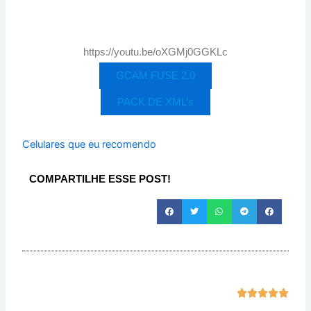
https://youtu.be/oXGMj0GGKLc
GCAM FUSE 2.0
PACK DE XML’s
Celulares que eu recomendo
COMPARTILHE ESSE POST!
Class





com