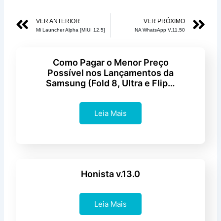
5
Anterior
Pr
VER ANTERIOR
VER PRÓXIMO
de
Mi Launcher Alpha [MIUI 12.5]
NA WhatsApp V.11.50
5
Como Pagar o Menor Preço
Possível nos Lançamentos da
Samsung (Fold 8, Ultra e Flip…
Leia Mais
Honista v.13.0
Leia Mais