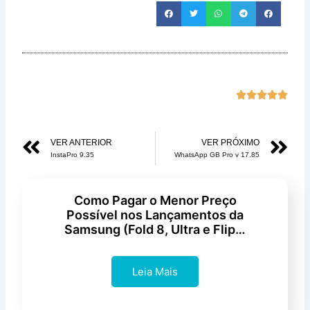
Class





com
5
Anterior
Pr
VER ANTERIOR
VER PRÓXIMO
de
InstaPro 9.35
WhatsApp GB Pro v 17.85
5
Como Pagar o Menor Preço
Possível nos Lançamentos da
Samsung (Fold 8, Ultra e Flip…
Leia Mais